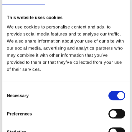
G
Verantwortung übernehmen und ein faires und
B
auf Gleichberechtigung ausgelegtes
This website uses cookies
w
Beschaffungsmodell einführen.
T
We use cookies to personalise content and ads, to
provide social media features and to analyse our traffic.
We also share information about your use of our site with
our social media, advertising and analytics partners who
may combine it with other information that you’ve
provided to them or that they’ve collected from your use
of their services.
Consent
Necessary
Selection
Preferences
Mit dieser Schokolade schaffen
wir einen positiven Wandel und
Statistics